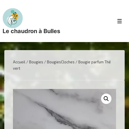
↓
passer
au
Men
contenu
Le chaudron à Bulles
principal
Accueil
/
Bougies
/
BougiesCloches
/ Bougie parfum Thé
vert