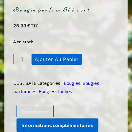
Bougie parfum Thé vert
26.00
€
TTC
4 en stock
quantité
Ajouter Au Panier
de
Bougie
parfum
UGS :
BATE
Catégories :
Bougies
,
Bougies
Thé
parfumées
,
BougiesCloches
vert
Description
Informations complémentaires