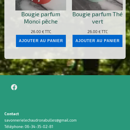
Bougie parfum
Bougie parfum Thé
Monoï pêche
vert
26.00
€
TTC
26.00
€
TTC
AJOUTER AU PANIER
AJOUTER AU PANIER
Contact
savonnerielechaudronabulles@gmail.com
Téléphone: 06-34-35-02-81