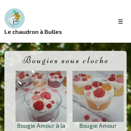
↓
passer
au
ME
contenu
Le chaudron à Bulles
principal
Bougies sous cloche
Bougie Amour à la
Bougie Amour