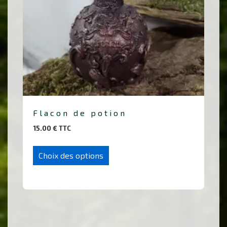
la
page
du
produit
Flacon de potion
15.00
€
TTC
Ce
Choix des options
produit
a
plusieurs
variations.
Les