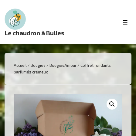
↓
passer
au
ME
contenu
Le chaudron à Bulles
principal
Accueil
/
Bougies
/
BougiesAmour
/ Coffret fondants
parfumés crémeux