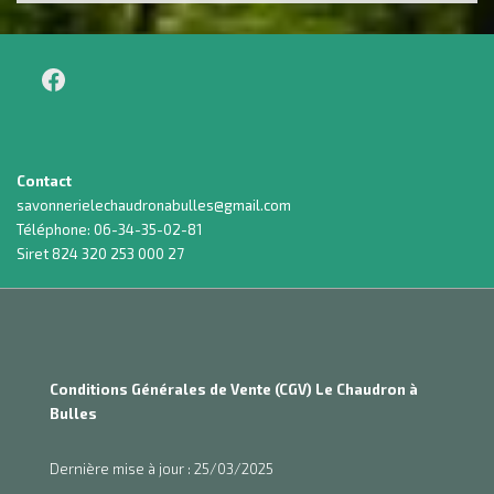
options
peuvent
être
choisies
sur
la
Contact
page
savonnerielechaudronabulles@gmail.com
du
Téléphone: 06-34-35-02-81
produit
Siret 824 320 253 000 27
Conditions Générales de Vente (CGV) Le Chaudron à
Bulles
Dernière mise à jour : 25/03/2025