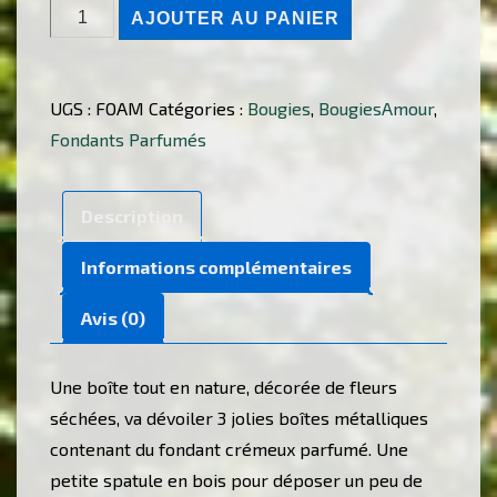
quantité
AJOUTER AU PANIER
de
Coffret
fondants
UGS :
FOAM
Catégories :
Bougies
,
BougiesAmour
,
parfumés
Fondants Parfumés
crémeux
Description
Informations complémentaires
Avis (0)
Une boîte tout en nature, décorée de fleurs
séchées, va dévoiler 3 jolies boîtes métalliques
contenant du fondant crémeux parfumé. Une
petite spatule en bois pour déposer un peu de