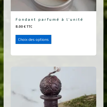
Fondant parfumé à l’unité
8.00
€
TTC
Ce
Choix des options
produit
a
plusieurs
variations.
Les
options
peuvent
être
choisies
sur