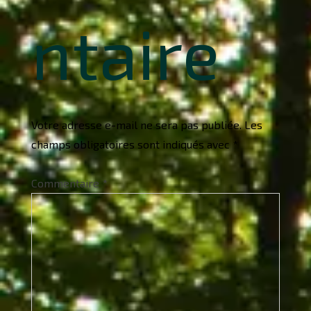
ntaire
Votre adresse e-mail ne sera pas publiée.
Les
champs obligatoires sont indiqués avec
*
Commentaire
*