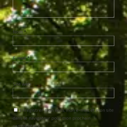
Nom
*
E-mail
*
Site web
Enregistrer mon nom, mon e-mail et mon site
dans le navigateur pour mon prochain
commentaire.